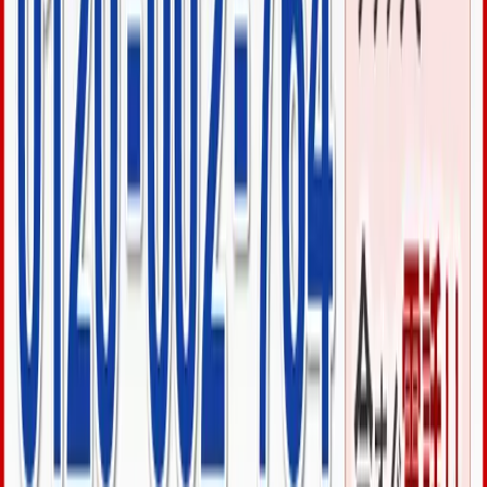
瀬長島ホテルは、天然温泉で海が見える最高の露天風呂で
す。
関連ページ
この記事と関係のあるエリア・サービスのページです
📍
対応エリア
▸
豊見城市・瀬長島
の鍵屋
同じようなトラブル、お困りですか？