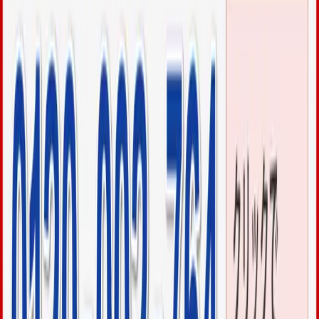
深夜の出張と料金を含めた、お客様からの「助かりました。
料金も安かった。ありがとう」と感謝の言葉をいただきこち
らもほっといたしました。
瀬長島をはじめ、豊見城市内のホテルや観光施設での急な鍵
トラブル。
今回のお客様も深夜12時を回っていたので申し訳なさそうで
したが、ためらう必要はありません。深夜・早朝でも出張し
全力でサポートいたします。
24時間、今すぐお電話はクリック
↓ ↓ ↓ ↓ ↓