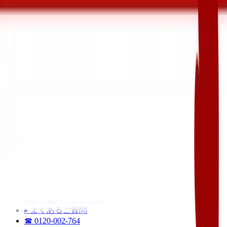
▸
那覇市
▸
浦添市
▸
豊見城市
▸
糸満市
▸
南城市
▸
南風原町
▸
八重瀬町
▸
西原町
▸
与那原町
▸
宜野湾市
▸
中城村
▸
北中城村
▸ 対応エリア一覧（全26市町村）
会社案内
▸ 代表ご挨拶
▸ 会社案内・アクセス
▸ よくあるご質問
☎
0120-002-764