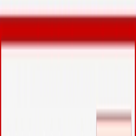
深夜のスーツケース開錠、ダイヤル番
号忘れも解決
【豊見城市瀬長島】琉球温泉瀬長島ホテルで深夜のスーツケ
ース（キャリーケース）の鍵開け。ダイヤル忘れ
深夜、瀬長島ホテルにお泊りのお客様から緊急の依頼が入り
ました。
「スーツケースを開けて欲しい。ダイヤル番号が間違ってい
るのか、番号がわからなくなってしまった」と、お電話でも
とてもお困りでしたがすぐに現場へ急行し、ホテルのロビー
で作業を開始しました。
観光中移動の際、何かの拍子にダイヤルが回ってしまい、設
定したはずの番号をど忘れしてしまい開かなくなるというの
は意外と多いものです。
スーツケースは無理にこじ開けようとすると破損し、今後使
えなくなってしまうリスクもあります。
カギ出張24時は空港近くの鍵屋ということもあり、相当数の
スーツケースの開錠作業を行っています。鍵ダイヤルの内部
構造を知り尽くしている為、ダイヤルがわからなくても大丈
夫です。それほど時間もかからずに開錠作業完了しました。