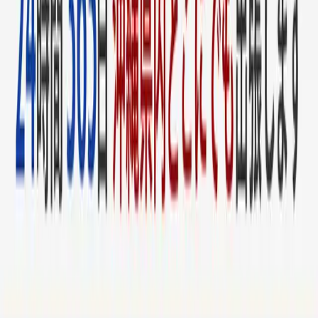
0120-002-764
家の鍵
車の鍵
バイクの鍵
イモビライザー
オフィス・金庫
防犯対策
ホーム
›
ブログ
2026.04.01
【豊見城市】琉球温泉瀬長島ホテルで