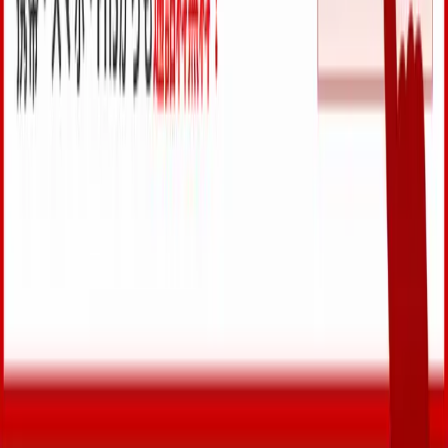
← ブログ一覧へ戻る
24 HOUR
カギ出張24時
KAGI SHUCCHOU 24H
沖縄県
全域
24時間365日 出張対応
24時間 × 365日 営業
事業所所在地は
特定商取引法に基づく表記
をご覧ください
サービス
▸
鍵開け
▸
合鍵制作
▸
鍵交換
▸
鍵修理
▸
イモビライザー
▸
防犯カメラ
対応エリア